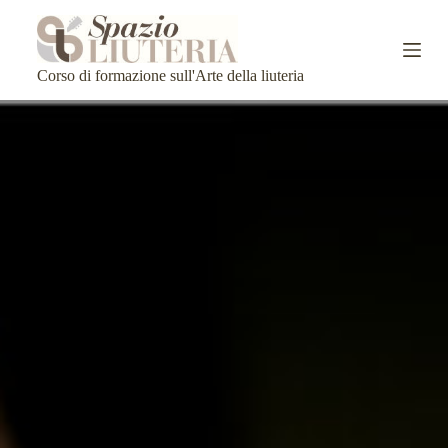
S
a
l
t
Corso di formazione sull'Arte della liuteria
a
a
l
c
o
n
t
e
n
u
t
o