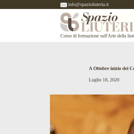
info@spazioliuteria.it
S
a
l
t
a
a
Corso di formazione sull'Arte della liut
l
c
o
n
t
e
A Ottobre inizio dei Co
n
u
Luglio 18, 2020
t
o