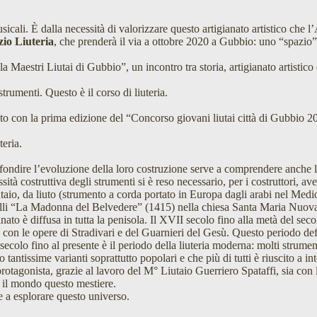
 musicali. È dalla necessità di valorizzare questo artigianato artistico c
io Liuteria
, che prenderà il via a ottobre 2020 a Gubbio: uno “spazio”
 Maestri Liutai di Gubbio”, un incontro tra storia, artigianato artistico
trumenti. Questo è il corso di liuteria.
nato con la prima edizione del “Concorso giovani liutai città di Gubbio 
eria.
fondire l’evoluzione della loro costruzione serve a comprendere anche l’e
ità costruttiva degli strumenti si è reso necessario, per i costruttori, 
utaio, da liuto (strumento a corda portato in Europa dagli arabi nel Medi
elli “La Madonna del Belvedere” (1415) nella chiesa Santa Maria Nuova. 
o è diffusa in tutta la penisola. Il XVII secolo fino alla metà del secolo
on le opere di Stradivari e del Guarnieri del Gesù. Questo periodo definis
secolo fino al presente è il periodo della liuteria moderna: molti strume
tantissime varianti soprattutto popolari e che più di tutti è riuscito a in
rotagonista, grazie al lavoro del M° Liutaio Guerriero Spataffi, sia con l
 il mondo questo mestiere.
e a esplorare questo universo.