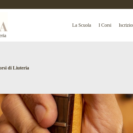
La Scuola
I Corsi
Iscrizio
eria
rsi di Liuteria