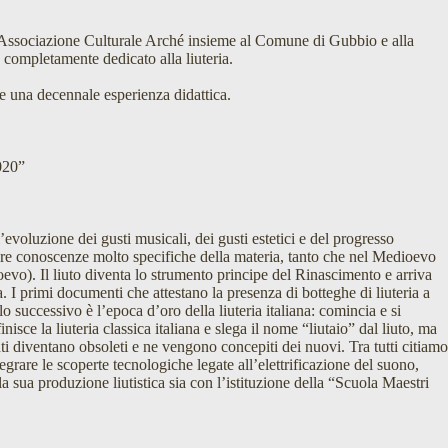
he l’Associazione Culturale Arché insieme al Comune di Gubbio e alla
 completamente dedicato alla liuteria.
 e una decennale esperienza didattica.
2020”
voluzione dei gusti musicali, dei gusti estetici e del progresso
avere conoscenze molto specifiche della materia, tanto che nel Medioevo
oevo). Il liuto diventa lo strumento principe del Rinascimento e arriva
I primi documenti che attestano la presenza di botteghe di liuteria a
 successivo è l’epoca d’oro della liuteria italiana: comincia e si
ce la liuteria classica italiana e slega il nome “liutaio” dal liuto, ma
nti diventano obsoleti e ne vengono concepiti dei nuovi. Tra tutti citiamo
tegrare le scoperte tecnologiche legate all’elettrificazione del suono,
a sua produzione liutistica sia con l’istituzione della “Scuola Maestri