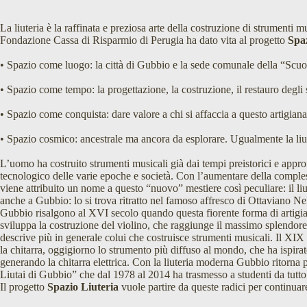
La liuteria è la raffinata e preziosa arte della costruzione di strumenti
Fondazione Cassa di Risparmio di Perugia ha dato vita al progetto
Spaz
• Spazio come luogo: la città di Gubbio e la sede comunale della “Scuola
• Spazio come tempo: la progettazione, la costruzione, il restauro degli s
• Spazio come conquista: dare valore a chi si affaccia a questo artigia
• Spazio cosmico: ancestrale ma ancora da esplorare. Ugualmente la liut
L’uomo ha costruito strumenti musicali già dai tempi preistorici e appro
tecnologico delle varie epoche e società. Con l’aumentare della compless
viene attribuito un nome a questo “nuovo” mestiere così peculiare: il li
anche a Gubbio: lo si trova ritratto nel famoso affresco di Ottaviano N
Gubbio risalgono al XVI secolo quando questa fiorente forma di artigianat
sviluppa la costruzione del violino, che raggiunge il massimo splendore c
descrive più in generale colui che costruisce strumenti musicali. Il XIX 
la chitarra, oggigiorno lo strumento più diffuso al mondo, che ha ispirato 
generando la chitarra elettrica. Con la liuteria moderna Gubbio ritorna p
Liutai di Gubbio” che dal 1978 al 2014 ha trasmesso a studenti da tutto
Il progetto
Spazio Liuteria
vuole partire da queste radici per continuar